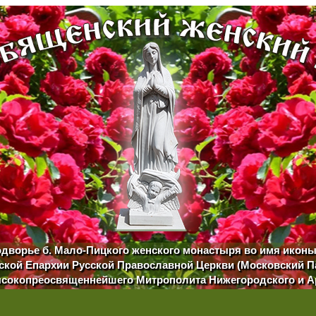
одворье б. Мало-Пицкого женского монастыря во имя икон
кой Епархии Русской Православной Церкви (Московский П
сокопреосвященнейшего Митрополита Нижегородского и 