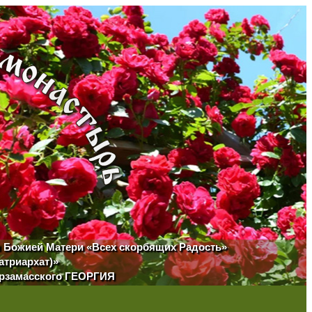
ы Божией Матери «Всех скорбящих Радость»
атриархат)»
Арзамасского ГЕОРГИЯ