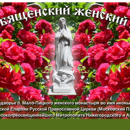
одворье б. Мало-Пицкого женского монастыря во имя икон
кой Епархии Русской Православной Церкви (Московский П
сокопреосвященнейшего Митрополита Нижегородского и 