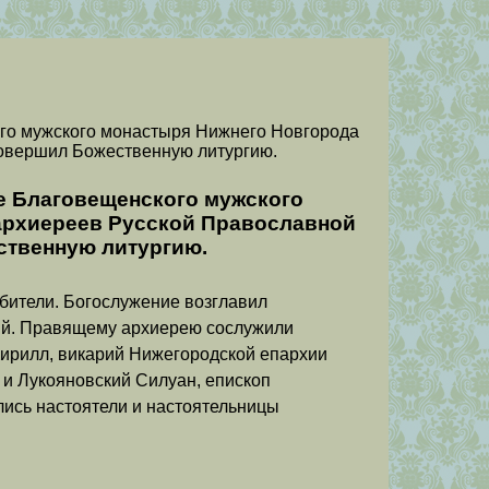
го мужского монастыря Нижнего Новгорода
овершил Божественную литургию.
е Благовещенского мужского
архиереев Русской Православной
ственную литургию.
обители. Богослужение возглавил
ий. Правящему архиерею сослужили
ирилл, викарий Нижегородской епархии
 и Лукояновский Силуан, епископ
лись настоятели и настоятельницы