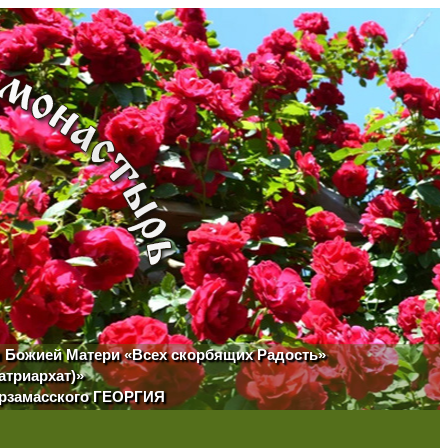
ы Божией Матери «Всех скорбящих Радость»
атриархат)»
Арзамасского ГЕОРГИЯ