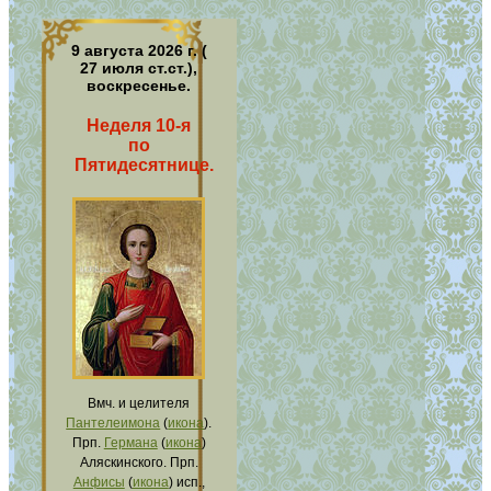
9 августа 2026 г. (
27 июля ст.ст.),
воскресенье.
Неделя 10-я
по
Пятидесятнице.
Вмч. и целителя
Пантелеимона
(
икона
).
Прп.
Германа
(
икона
)
Аляскинского. Прп.
Анфисы
(
икона
) исп.,