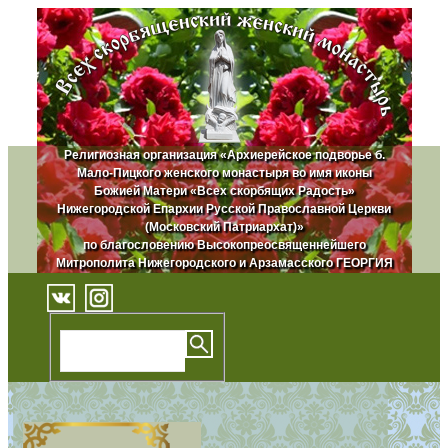
Религиозная организация «Архиерейское подворье б.
Мало-Пицкого женского монастыря во имя иконы
Божией Матери «Всех скорбящих Радость»
Нижегородской Епархии Русской Православной Церкви
(Московский Патриархат)»
по благословению Высокопреосвященнейшего
Митрополита Нижегородского и Арзамасского ГЕОРГИЯ