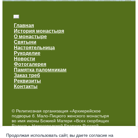
Главная
История монастыря
О монастыре
Святыни
Настоятельница
Рукоделие
Новости
Фотогалерея
Памятка паломникам
Заказ треб
Реквизиты
Контакты
© Религиозная организация «Архиерейское
подворье б. Мало-Пицкого женского монастыря
во имя иконы Божией Матери «Всех скорбящих
Радость» Нижегородской Епархии Русской
Православной Церкви (Московский Патриархат)»
Продолжая использовать сайт, вы даете согласие на