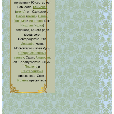
игумении и 90 сестер ее.
Равноапп.
Климента
(
икона
), еп. Охридского,
Наума
(
икона
),
Саввы
,
Горазда
и
Ангеляра
. Блж.
Николая
(
икона
)
Кочанова, Христа ради
юродивого,
Новгородского. Свт.
Иоасафа
, митр.
Московского и всея Руси.
Собор Смоленских
святых
. Сщмч.
Амвросия
,
еп. Сарапульского. Сщмч.
Платона
и
Пантелеимона
пресвитера. Сщмч.
Иоанна
пресвитера.