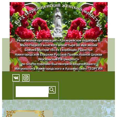
Религиозная организация «Архиерейское подворье б.
Мало-Пицкого женского монастыря во имя иконы
Божией Матери «Всех скорбящих Радость»
Нижегородской Епархии Русской Православной Церкви
(Московский Патриархат)»
по благословению Высокопреосвященнейшего
Митрополита Нижегородского и Арзамасского ГЕОРГИЯ