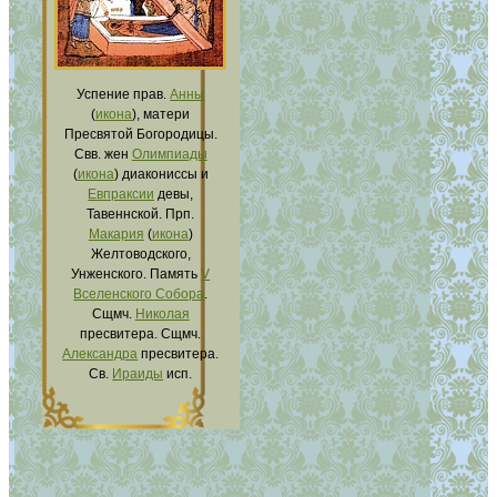
Успение прав.
Анны
(
икона
), матери
Пресвятой Богородицы.
Свв. жен
Олимпиады
(
икона
) диакониссы и
Евпраксии
девы,
Тавеннской. Прп.
Макария
(
икона
)
Желтоводского,
Унженского. Память
V
Вселенского Собора
.
Сщмч.
Николая
пресвитера. Сщмч.
Александра
пресвитера.
Св.
Ираиды
исп.