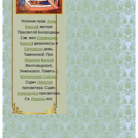
Успение прав.
Анны
(
икона
), матери
Пресвятой Богородицы.
Свв. жен
Олимпиады
(
икона
) диакониссы и
Евпраксии
девы,
Тавеннской. Прп.
Макария
(
икона
)
Желтоводского,
Унженского. Память
V
Вселенского Собора
.
Сщмч.
Николая
пресвитера. Сщмч.
Александра
пресвитера.
Св.
Ираиды
исп.