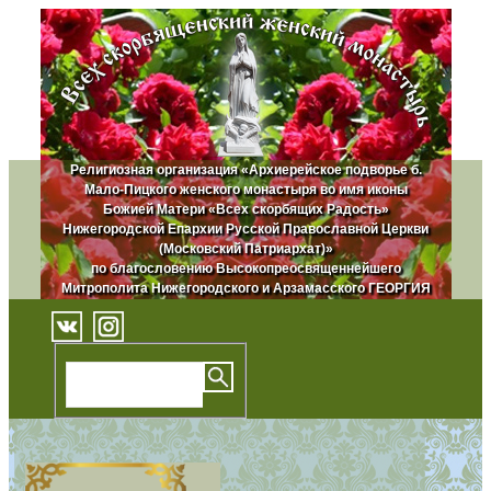
Религиозная организация «Архиерейское подворье б.
Мало-Пицкого женского монастыря во имя иконы
Божией Матери «Всех скорбящих Радость»
Нижегородской Епархии Русской Православной Церкви
(Московский Патриархат)»
по благословению Высокопреосвященнейшего
Митрополита Нижегородского и Арзамасского ГЕОРГИЯ