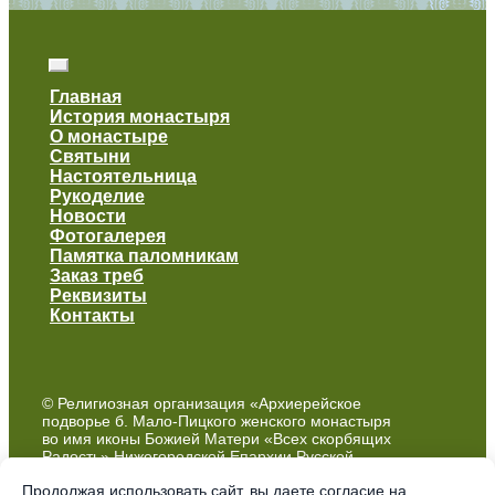
Главная
История монастыря
О монастыре
Святыни
Настоятельница
Рукоделие
Новости
Фотогалерея
Памятка паломникам
Заказ треб
Реквизиты
Контакты
© Религиозная организация «Архиерейское
подворье б. Мало-Пицкого женского монастыря
во имя иконы Божией Матери «Всех скорбящих
Радость» Нижегородской Епархии Русской
Православной Церкви (Московский Патриархат)»
Продолжая использовать сайт, вы даете согласие на