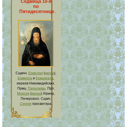
Седмица 10-я
по
Пятидесятнице.
Сщмчч.
Ермолая
(
икона
),
Ермиппа
и
Ермократа
,
иереев Никомидийских.
Прмц.
Параскевы
. Прп.
Моисея
(
икона
) Угрина,
Печерского. Сщмч.
Сергия
пресвитера.