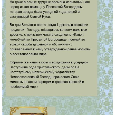
Но даже в самые трудные времена испытаний наш
народ искал помощи у Пресвятой Богородицы,
которая всегда была усердной ходатаицей и
заступницей Святой Руси.
Во дни Великого поста, когда Церковь в покаянии
предстоит Господу, обращаюсь ко всем вам, мои
дорогие, с призывом читать ежедневно «Канон
молебный ко Пресвятой Богородице, поемый во
всякой скорби душевной и обстоянии» с
прибавлением к нему утвержденной ранее молитвы
о восстановлении мира.
Обратим же наши взоры и воздыхания к усердной
Заступнице рода христианского, дабы по Ее
неотступному материнскому ходатайству
Человеколюбивый Господь приклонил Свою
милость к нашим народам и даровал крепкий и
необоримый мир.»