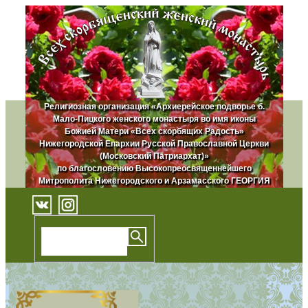
Религиозная организация «Архиерейское подворье б.
Мало-Пицкого женского монастыря во имя иконы
Божией Матери «Всех скорбящих Радость»
Нижегородской Епархии Русской Православной Церкви
(Московский Патриархат)»
по благословению Высокопреосвященнейшего
Митрополита Нижегородского и Арзамасского ГЕОРГИЯ