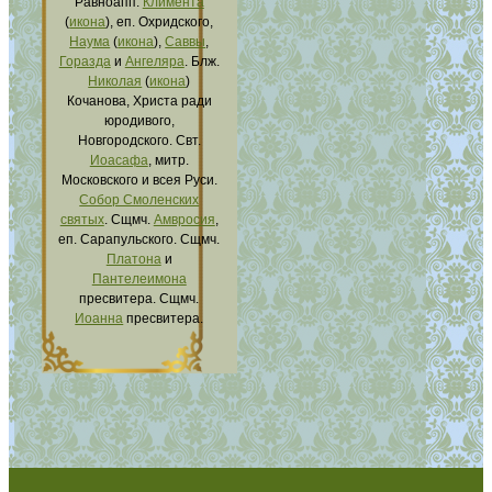
Равноапп.
Климента
(
икона
), еп. Охридского,
Наума
(
икона
),
Саввы
,
Горазда
и
Ангеляра
. Блж.
Николая
(
икона
)
Кочанова, Христа ради
юродивого,
Новгородского. Свт.
Иоасафа
, митр.
Московского и всея Руси.
Собор Смоленских
святых
. Сщмч.
Амвросия
,
еп. Сарапульского. Сщмч.
Платона
и
Пантелеимона
пресвитера. Сщмч.
Иоанна
пресвитера.