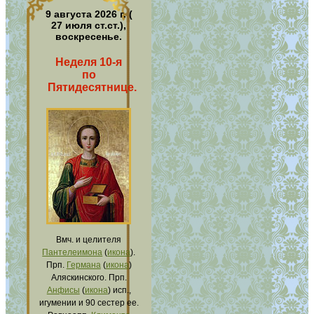
9 августа 2026 г. (
27 июля ст.ст.),
воскресенье.
Неделя 10-я
по
Пятидесятнице.
Вмч. и целителя
Пантелеимона
(
икона
).
Прп.
Германа
(
икона
)
Аляскинского. Прп.
Анфисы
(
икона
) исп.,
игумении и 90 сестер ее.