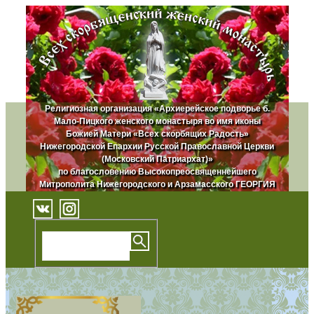
Религиозная организация «Архиерейское подворье б.
Мало-Пицкого женского монастыря во имя иконы
Божией Матери «Всех скорбящих Радость»
Нижегородской Епархии Русской Православной Церкви
(Московский Патриархат)»
по благословению Высокопреосвященнейшего
Митрополита Нижегородского и Арзамасского ГЕОРГИЯ