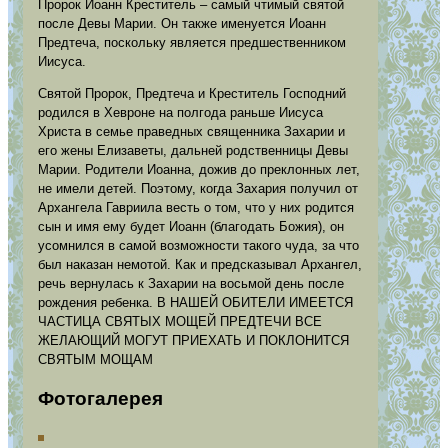
Пророк Иоанн Креститель – самый чтимый святой
после Девы Марии. Он также именуется Иоанн
Предтеча, поскольку является предшественником
Иисуса.
Святой Пророк, Предтеча и Креститель Господний
родился в Хевроне на полгода раньше Иисуса
Христа в семье праведных священника Захарии и
его жены Елизаветы, дальней родственницы Девы
Марии. Родители Иоанна, дожив до преклонных лет,
не имели детей. Поэтому, когда Захария получил от
Архангела Гавриила весть о том, что у них родится
сын и имя ему будет Иоанн (благодать Божия), он
усомнился в самой возможности такого чуда, за что
был наказан немотой. Как и предсказывал Архангел,
речь вернулась к Захарии на восьмой день после
рождения ребенка. В НАШЕЙ ОБИТЕЛИ ИМЕЕТСЯ
ЧАСТИЦА СВЯТЫХ МОЩЕЙ ПРЕДТЕЧИ ВСЕ
ЖЕЛАЮЩИЙ МОГУТ ПРИЕХАТЬ И ПОКЛОНИТСЯ
СВЯТЫМ МОЩАМ
Фотогалерея