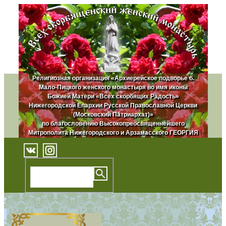
Религиозная организация «Архиерейское подворье б.
Мало-Пицкого женского монастыря во имя иконы
Божией Матери «Всех скорбящих Радость»
Нижегородской Епархии Русской Православной Церкви
(Московский Патриархат)»
по благословению Высокопреосвященнейшего
Митрополита Нижегородского и Арзамасского ГЕОРГИЯ