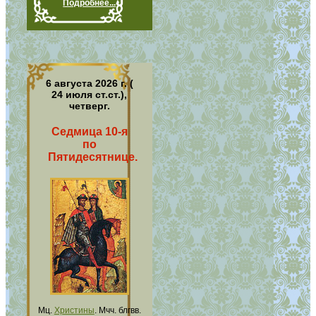
Подробнее...
6 августа 2026 г. (
24 июля ст.ст.),
четверг.
Седмица 10-я
по
Пятидесятнице.
Мц.
Христины
. Мчч. блгвв.