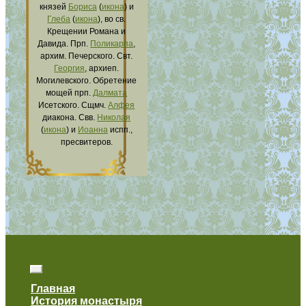
князей
Бориса
(
икона
) и
Глеба
(
икона
), во св.
Крещении Романа и
Давида. Прп.
Поликарпа
,
архим. Печерского. Свт.
Георгия
, архиеп.
Могилевского. Обретение
мощей прп.
Далмата
Исетского. Сщмч.
Алфея
диакона. Свв.
Николая
(
икона
) и
Иоанна
испп.,
пресвитеров.
Главная
История монастыря