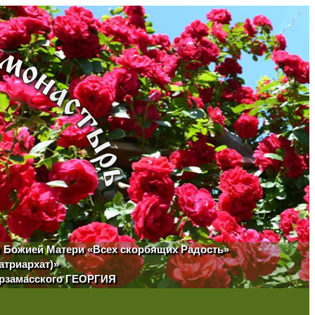
ы Божией Матери «Всех скорбящих Радость»
атриархат)»
Арзамасского ГЕОРГИЯ