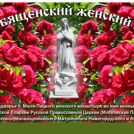
одворье б. Мало-Пицкого женского монастыря во имя икон
кой Епархии Русской Православной Церкви (Московский П
сокопреосвященнейшего Митрополита Нижегородского и 