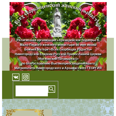
Религиозная организация «Архиерейское подворье б.
Мало-Пицкого женского монастыря во имя иконы
Божией Матери «Всех скорбящих Радость»
Нижегородской Епархии Русской Православной Церкви
(Московский Патриархат)»
по благословению Высокопреосвященнейшего
Митрополита Нижегородского и Арзамасского ГЕОРГИЯ