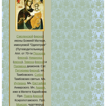
Смоленской
(
икона
)
иконы Божией Матери,
именуемой "Одигитрия"
(Путеводительница).
Апп. от 70-ти
Прохора
(
икона
),
Никанора
(
икона
),
Тимона
(
икона
) и
Пармена
диаконов. Свт.
Питирима
(
икона
), еп.
Тамбовского.
Собор
Тамбовских святых. Мч.
Иулиана
. Мч.
Евстафия
Анкирского. Мч.
Акакия
,
иже в Милете Карийском.
Прп.
Павла
(
икона
)
Ксиропотамского. Прп.
Моисея
, чудотворца