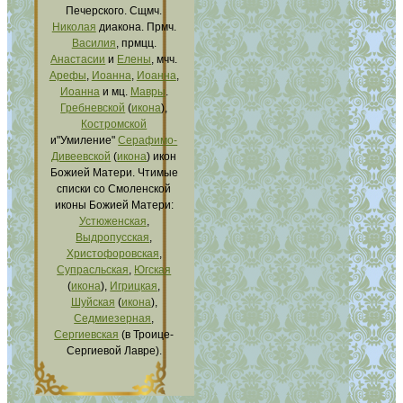
Печерского. Сщмч.
Николая
диакона. Прмч.
Василия
, прмцц.
Анастасии
и
Елены
, мчч.
Арефы
,
Иоанна
,
Иоанна
,
Иоанна
и мц.
Мавры
.
Гребневской
(
икона
),
Костромской
и"Умиление"
Серафимо-
Дивеевской
(
икона
) икон
Божией Матери. Чтимые
списки со Смоленской
иконы Божией Матери:
Устюженская
,
Выдропусская
,
Христофоровская
,
Супрасльская
,
Югская
(
икона
),
Игрицкая
,
Шуйская
(
икона
),
Седмиезерная
,
Сергиевская
(в Троице-
Сергиевой Лавре).