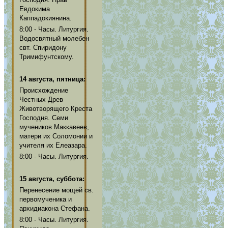
Евдокима
Каппадокиянина.
8:00 - Часы. Литургия.
Водосвятный молебен
свт. Спиридону
Тримифунтскому.
14 августа, пятница:
Происхождение
Честных Древ
Животворящего Креста
Господня. Семи
мучеников Маккавеев,
матери их Соломонии и
учителя их Елеазара.
8:00 - Часы. Литургия.
15 августа, суббота:
Перенесение мощей св.
первомученика и
архидиакона Стефана.
8:00 - Часы. Литургия.